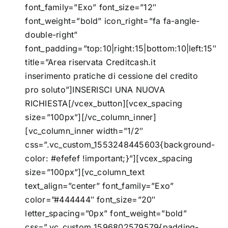
font_family=”Exo” font_size=”12″
font_weight=”bold” icon_right=”fa fa-angle-
double-right”
font_padding=”top:10|right:15|bottom:10|left:15″
title=”Area riservata Creditcash.it
inserimento pratiche di cessione del credito
pro soluto”]INSERISCI UNA NUOVA
RICHIESTA[/vcex_button][vcex_spacing
size=”100px”][/vc_column_inner]
[vc_column_inner width=”1/2″
css=”.vc_custom_1553248445603{background-
color: #efefef !important;}”][vcex_spacing
size=”100px”][vc_column_text
text_align=”center” font_family=”Exo”
color=”#444444″ font_size=”20″
letter_spacing=”0px” font_weight=”bold”
css=”.vc_custom_1596802579579{padding-