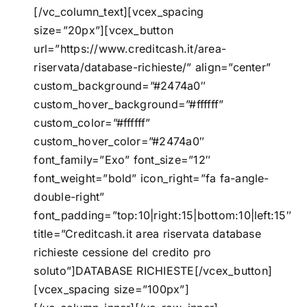
[/vc_column_text][vcex_spacing
size=”20px”][vcex_button
url=”https://www.creditcash.it/area-
riservata/database-richieste/” align=”center”
custom_background=”#2474a0″
custom_hover_background=”#ffffff”
custom_color=”#ffffff”
custom_hover_color=”#2474a0″
font_family=”Exo” font_size=”12″
font_weight=”bold” icon_right=”fa fa-angle-
double-right”
font_padding=”top:10|right:15|bottom:10|left:15″
title=”Creditcash.it area riservata database
richieste cessione del credito pro
soluto”]DATABASE RICHIESTE[/vcex_button]
[vcex_spacing size=”100px”]