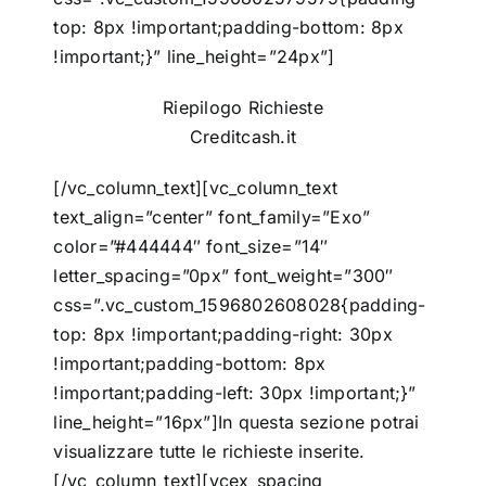
top: 8px !important;padding-bottom: 8px
!important;}” line_height=”24px”]
Riepilogo Richieste
Creditcash.it
[/vc_column_text][vc_column_text
text_align=”center” font_family=”Exo”
color=”#444444″ font_size=”14″
letter_spacing=”0px” font_weight=”300″
css=”.vc_custom_1596802608028{padding-
top: 8px !important;padding-right: 30px
!important;padding-bottom: 8px
!important;padding-left: 30px !important;}”
line_height=”16px”]In questa sezione potrai
visualizzare tutte le richieste inserite.
[/vc_column_text][vcex_spacing