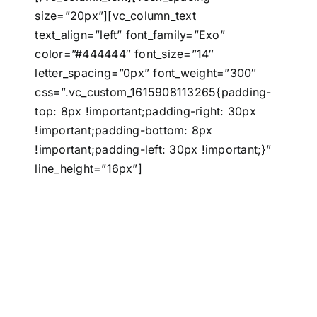
size=”20px”][vc_column_text
text_align=”left” font_family=”Exo”
color=”#444444″ font_size=”14″
letter_spacing=”0px” font_weight=”300″
css=”.vc_custom_1615908113265{padding-
top: 8px !important;padding-right: 30px
!important;padding-bottom: 8px
!important;padding-left: 30px !important;}”
line_height=”16px”]