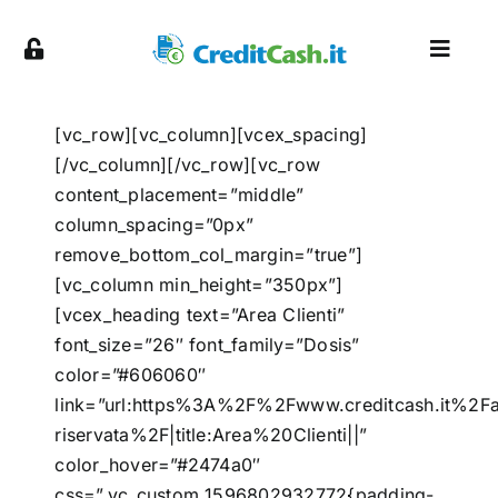
Skip
to
Toggl
content
Naviga
About
[vc_row][vc_column][vcex_spacing]
[/vc_column][/vc_row][vc_row
Servizi
content_placement=”middle”
column_spacing=”0px”
remove_bottom_col_margin=”true”]
Piattaforma
[vc_column min_height=”350px”]
[vcex_heading text=”Area Clienti”
Partnership
font_size=”26″ font_family=”Dosis”
color=”#606060″
link=”url:https%3A%2F%2Fwww.creditcash.it%2Fa
Blog
riservata%2F|title:Area%20Clienti||”
color_hover=”#2474a0″
Contatti
css=”.vc_custom_1596802932772{padding-