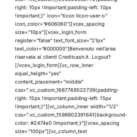
right: 10px !important;padding-left: 10px
!important;}” icon=”ticon ticon-user-o”
icon_color=”#606060″][vcex_spacing
size=”10px”][vcex_login_form
register=”false” text_font_size=”21px”
text_color=”#000000″]Benvenuto nell’area
riservata ai clienti Creditcash.it.
Logout?
[/vcex_login_form][vc_row_inner
equal_height=”yes”
content_placement=”middle”
css=”.vc_custom_1687769522739{padding-
right: 15px !important;padding-left: 15px
!important;}”][vc_column_inner width=”1/2″
css=”.vc_custom_1596802391641{background-
color: #2474a0 !important;}”][vcex_spacing
size=”100px”][vc_column_text