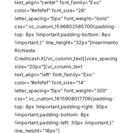
text_align=”center” font_family=”Exo”
color=”#efefef” font_size=”28″
letter_spacing=”0px” font_weight=”bold”
css=”.vc_custom_1596802585700{padding-
top: 8px !important;padding-bottom: 8px
!important;}” line_height=”32px”]Inserimento
Richieste
Creditcash.it[/vc_column_text][vcex_spacing
size=”20px”][vc_column_text
text_align=”left” font_family=”Exo”
color=”#efefef” font_size=”14″
letter_spacing=”0px” font_weight=”300″
css=”.vc_custom_1615908017706{padding-
top: 8px !important;padding-right: 30px
!important;padding-bottom: 8px
!important;padding-left: 30px !important;}”
line_height=”16px”]