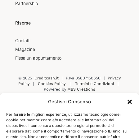
Partnership
Risorse
Contatti
Magazine
Fissa un appuntamento
© 2025
Creditcash.it
| P.Iva 05807150650 |
Privacy
Policy
|
Cookies Policy
|
Termini e Condizioni
|
Powered by
MBS Creations
Gestisci Consenso
Per fornire le migliori esperienze, utilizziamo tecnologie come i
Contatti
Prenota una consulenza
cookie per memorizzare e/o accedere alle informazioni del
dispositivo. Il consenso a queste tecnologie ci permetterà di
elaborare dati come il comportamento di navigazione o ID unici su
questo sito. Non acconsentire o ritirare il consenso può influire
Iscriviti alla nostra newsletter