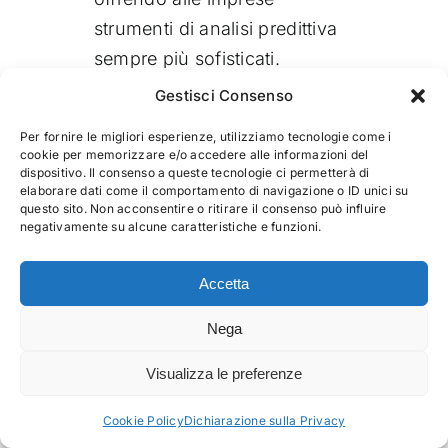
strumenti di analisi predittiva
sempre più sofisticati.
Gestisci Consenso
Oltre la burocrazia bancaria: la
Per fornire le migliori esperienze, utilizziamo tecnologie come i
cookie per memorizzare e/o accedere alle informazioni del
dispositivo. Il consenso a queste tecnologie ci permetterà di
risposta digitale di
Creditcash.it
elaborare dati come il comportamento di navigazione o ID unici su
questo sito. Non acconsentire o ritirare il consenso può influire
negativamente su alcune caratteristiche e funzioni.
Il rapporto tra banca e
impresa è storicamente
Accetta
segnato da dinamiche
Nega
complesse: burocrazia
farraginosa, istruttorie
Visualizza le preferenze
interminabili e tempi di attesa
Cookie Policy
Dichiarazione sulla Privacy
che mal si conciliano con la