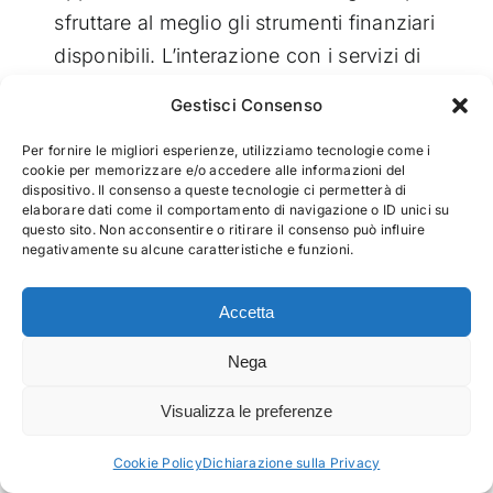
sfruttare al meglio gli strumenti finanziari
disponibili. L’interazione con i servizi di
factoring, presentati come alleati
Gestisci Consenso
strategici delle aziende, apre percorsi di
Per fornire le migliori esperienze, utilizziamo tecnologie come i
ottimizzazione finanziaria e operativa,
cookie per memorizzare e/o accedere alle informazioni del
arricchendo le capacità aziendali di
dispositivo. Il consenso a queste tecnologie ci permetterà di
elaborare dati come il comportamento di navigazione o ID unici su
gestire in modo più efficace il capitale
questo sito. Non acconsentire o ritirare il consenso può influire
negativamente su alcune caratteristiche e funzioni.
circolante. La cessione dei crediti
commerciali emerge, quindi, come
Accetta
un’opzione preziosa per le imprese che
aspirano a una migliore gestione
Nega
finanziaria e a un posizionamento più
Visualizza le preferenze
solido sul mercato, suggerendo al
contempo aree di ulteriore indagine e
Cookie Policy
Dichiarazione sulla Privacy
sviluppo per affrontarne le sfide in una