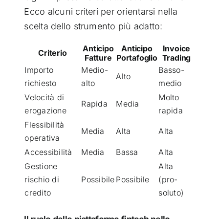
Ecco alcuni criteri per orientarsi nella
scelta dello strumento più adatto:
Anticipo
Anticipo
Invoice
Criterio
Fatture
Portafoglio
Trading
Importo
Medio-
Basso-
Alto
richiesto
alto
medio
Velocità di
Molto
Rapida
Media
erogazione
rapida
Flessibilità
Media
Alta
Alta
operativa
Accessibilità
Media
Bassa
Alta
Gestione
Alta
rischio di
Possibile
Possibile
(pro-
credito
soluto)