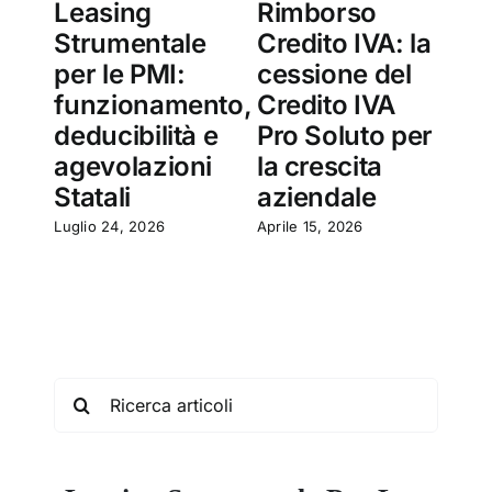
Leasing
Rimborso
Ce
Strumentale
Credito IVA: la
Cr
per le PMI:
cessione del
PA
funzionamento,
Credito IVA
su
deducibilità e
Pro Soluto per
Cr
agevolazioni
la crescita
So
Statali
aziendale
Marz
Luglio 24, 2026
Aprile 15, 2026
Search
for: