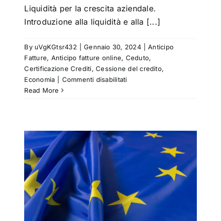
Liquidità per la crescita aziendale.
Introduzione alla liquidità e alla [...]
By
uVgKGtsr432
|
Gennaio 30, 2024
|
Anticipo
Fatture
,
Anticipo fatture online
,
Ceduto
,
Certificazione Crediti
,
Cessione del credito
,
su
Economia
|
Commenti disabilitati
Liquidità
Read More
per
la
crescita
aziendale