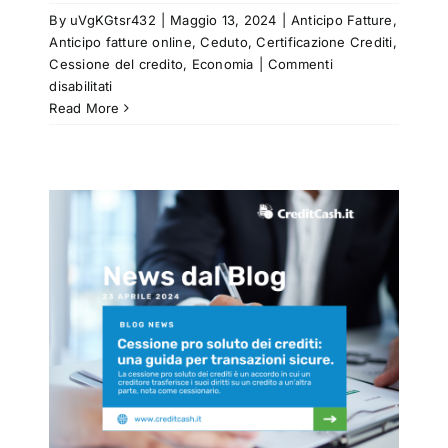
By
uVgKGtsr432
|
Maggio 13, 2024
|
Anticipo Fatture
,
Anticipo fatture online
,
Ceduto
,
Certificazione Crediti
,
Cessione del credito
,
Economia
|
Commenti
su
disabilitati
Cessione
Read More
Crediti
Fiscali:
scopri
come
funziona
e
i
quali
sono
i
za
benefici
per
le
Aziende
del