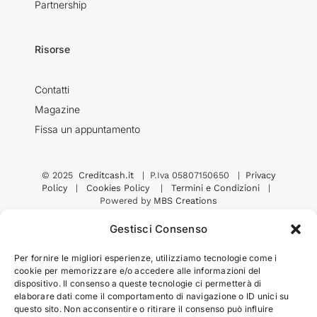
Partnership
Risorse
Contatti
Magazine
Fissa un appuntamento
© 2025
Creditcash.it
| P.Iva 05807150650 |
Privacy
Policy
|
Cookies Policy
|
Termini e Condizioni
|
Powered by
MBS Creations
Gestisci Consenso
Per fornire le migliori esperienze, utilizziamo tecnologie come i
Contatti
Prenota una consulenza
cookie per memorizzare e/o accedere alle informazioni del
dispositivo. Il consenso a queste tecnologie ci permetterà di
elaborare dati come il comportamento di navigazione o ID unici su
questo sito. Non acconsentire o ritirare il consenso può influire
Iscriviti alla nostra newsletter