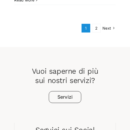
Read More
PNR:
guida
completa
all’accesso
1
2
Next
alle
risorse
finanziarie.
Vuoi saperne di più
sui nostri servizi?
Servizi