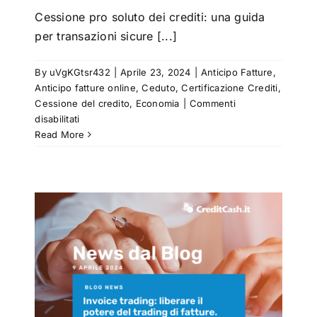
Cessione pro soluto dei crediti: una guida
per transazioni sicure [...]
By
uVgKGtsr432
|
Aprile 23, 2024
|
Anticipo Fatture
,
Anticipo fatture online
,
Ceduto
,
Certificazione Crediti
,
Cessione del credito
,
Economia
|
Commenti
su
disabilitati
Cessione
Read More
pro
soluto
dei
crediti:
una
guida
per
il
transazioni
sicure
e
senza