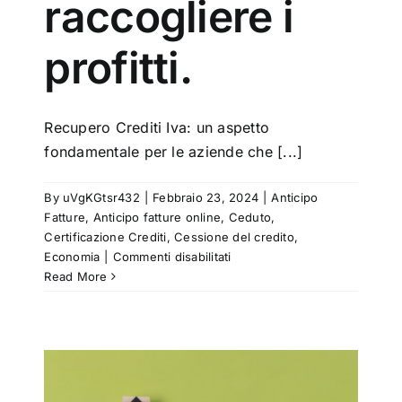
raccogliere i
profitti.
Recupero Crediti Iva: un aspetto
fondamentale per le aziende che [...]
By
uVgKGtsr432
|
Febbraio 23, 2024
|
Anticipo
Fatture
,
Anticipo fatture online
,
Ceduto
,
Certificazione Crediti
,
Cessione del credito
,
su
Economia
|
Commenti disabilitati
Recupero
Read More
Crediti
Iva:
l’importanza
di
raccogliere
i