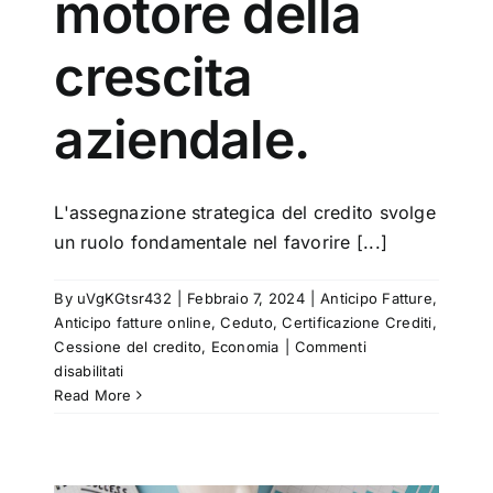
motore della
crescita
aziendale.
L'assegnazione strategica del credito svolge
un ruolo fondamentale nel favorire [...]
By
uVgKGtsr432
|
Febbraio 7, 2024
|
Anticipo Fatture
,
Anticipo fatture online
,
Ceduto
,
Certificazione Crediti
,
Cessione del credito
,
Economia
|
Commenti
su
disabilitati
Assegnazione
Read More
strategica
del
credito:
alimentare