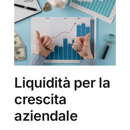
il
motore
della
a
crescita
aziendale.
del
Liquidità per la
crescita
aziendale