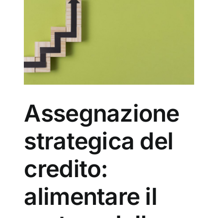
ca
profitti.
l
del
Assegnazione
strategica del
credito:
alimentare il