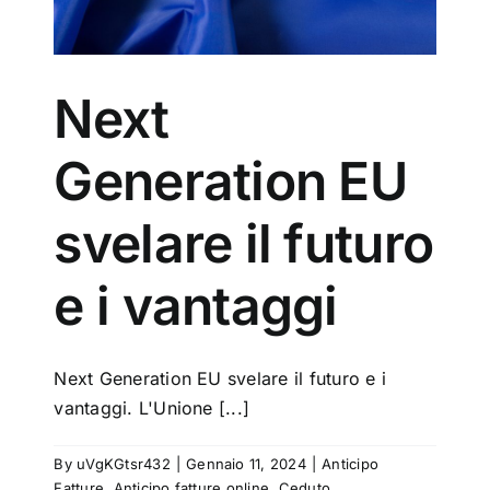
del
Next
Generation EU
svelare il futuro
e i vantaggi
Next Generation EU svelare il futuro e i
vantaggi. L'Unione [...]
By
uVgKGtsr432
|
Gennaio 11, 2024
|
Anticipo
Fatture
,
Anticipo fatture online
,
Ceduto
,