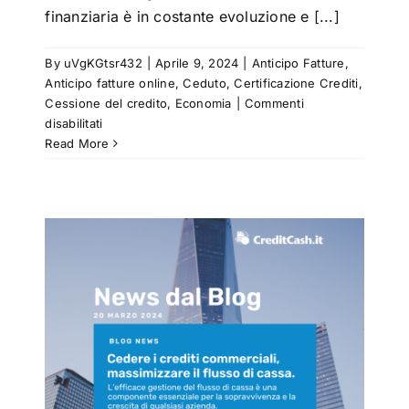
finanziaria è in costante evoluzione e [...]
By
uVgKGtsr432
|
Aprile 9, 2024
|
Anticipo Fatture
,
Anticipo fatture online
,
Ceduto
,
Certificazione Crediti
,
Cessione del credito
,
Economia
|
Commenti
su
disabilitati
Invoice
Read More
trading:
liberare
il
potere
del
trading
di
fatture
di