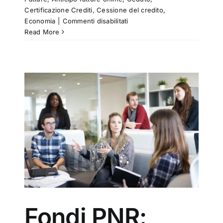
Certificazione Crediti
,
Cessione del credito
,
su
Economia
|
Commenti disabilitati
Next
Read More
Generation
EU
svelare
il
futuro
e
i
vantaggi
le
del
Fondi PNR: