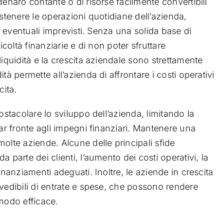
denaro contante o di risorse facilmente convertibili
ostenere le operazioni quotidiane dell’azienda,
re eventuali imprevisti. Senza una solida base di
fficoltà finanziarie e di non poter sfruttare
liquidità e la crescita aziendale sono strettamente
tà permette all’azienda di affrontare i costi operativi
cita.
ostacolare lo sviluppo dell’azienda, limitando la
far fronte agli impegni finanziari. Mantenere una
olte aziende. Alcune delle principali sfide
 parte dei clienti, l’aumento dei costi operativi, la
inanziamenti adeguati. Inoltre, le aziende in crescita
evedibili di entrate e spese, che possono rendere
n modo efficace.