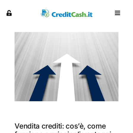
Skip
to
Toggl
content
Naviga
About
Servizi
Piattaforma
Partnership
Blog
Vendita crediti: cos’è, come
Contatti