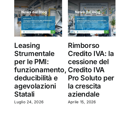
Leasing
Rimborso
Ce
Strumentale
Credito IVA: la
Cr
per le PMI:
cessione del
PA
funzionamento,
Credito IVA
su
deducibilità e
Pro Soluto per
Cr
agevolazioni
la crescita
So
Statali
aziendale
Marz
Luglio 24, 2026
Aprile 15, 2026