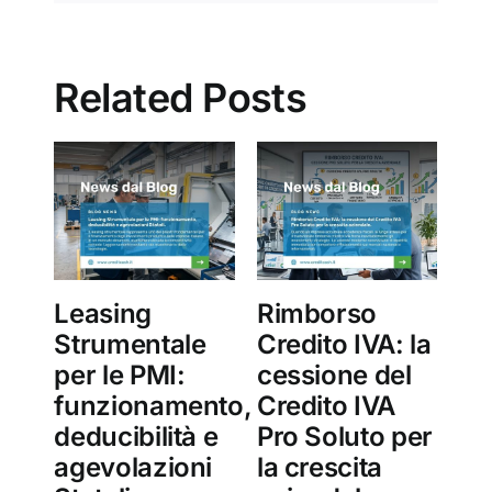
Related Posts
Leasing
Rimborso
Ce
Strumentale
Credito IVA: la
Cr
per le PMI:
cessione del
PA
funzionamento,
Credito IVA
su
deducibilità e
Pro Soluto per
Cr
agevolazioni
la crescita
So