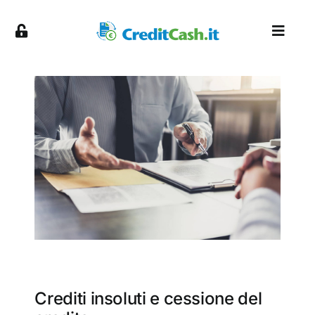
Skip
to
Toggl
content
Naviga
About
Servizi
Piattaforma
Partnership
Blog
Crediti insoluti e cessione del
Contatti