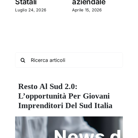
Statali
aziendale
Marz
Luglio 24, 2026
Aprile 15, 2026
Search
for:
Resto Al Sud 2.0:
L’opportunità Per Giovani
Imprenditori Del Sud Italia