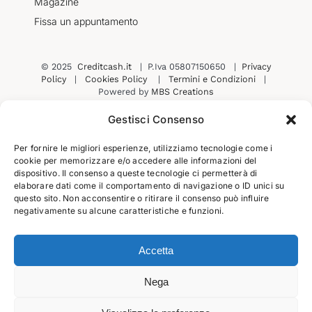
Magazine
Fissa un appuntamento
© 2025
Creditcash.it
| P.Iva 05807150650 |
Privacy
Policy
|
Cookies Policy
|
Termini e Condizioni
|
Powered by
MBS Creations
Gestisci Consenso
Per fornire le migliori esperienze, utilizziamo tecnologie come i
Contatti
Prenota una consulenza
cookie per memorizzare e/o accedere alle informazioni del
dispositivo. Il consenso a queste tecnologie ci permetterà di
elaborare dati come il comportamento di navigazione o ID unici su
questo sito. Non acconsentire o ritirare il consenso può influire
Iscriviti alla nostra newsletter
negativamente su alcune caratteristiche e funzioni.
Iscrivendoti alla newsletter, acconsenti di ricevere
email con novità, offerte e promozioni. Per dettagli,
consulta la nostra
informativa privacy
Accetta
Nega