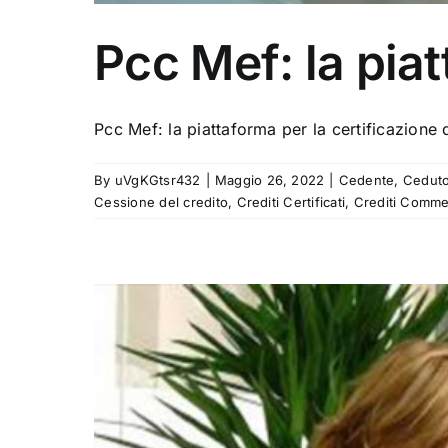
Pcc Mef: la pia
Pcc Mef: la piattaforma per la certificazione d
By
uVgKGtsr432
|
Maggio 26, 2022
|
Cedente
,
Cedut
Cessione del credito
,
Crediti Certificati
,
Crediti Commer