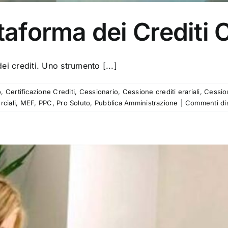
ttaforma dei Crediti
ei crediti. Uno strumento [...]
o
,
Certificazione Crediti
,
Cessionario
,
Cessione crediti erariali
,
Cession
ciali
,
MEF
,
PPC
,
Pro Soluto
,
Pubblica Amministrazione
|
Commenti disa