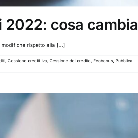
ti 2022: cosa cambi
odifiche rispetto alla [...]
iti
,
Cessione crediti iva
,
Cessione del credito
,
Ecobonus
,
Pubblica