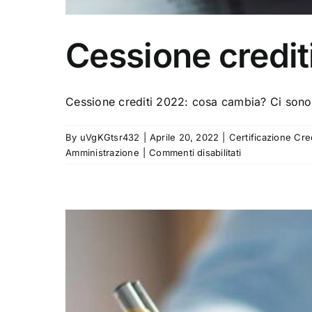
Cessione credi
Cessione crediti 2022: cosa cambia? Ci sono m
By
uVgKGtsr432
|
Aprile 20, 2022
|
Certificazione Cred
su
Amministrazione
|
Commenti disabilitati
Cessione
crediti
2022:
cosa
cambia?