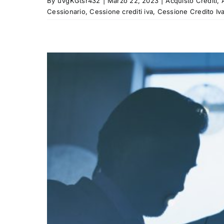
By
uVgKGtsr432
|
Marzo 22, 2023
|
Acquisto Crediti
,
Cessionario
,
Cessione crediti iva
,
Cessione Credito Iv