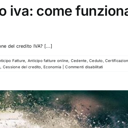
o iva: come funziona
e del credito IVA? [...]
ticipo Fatture
,
Anticipo fatture online
,
Cedente
,
Ceduto
,
Certificazio
su
a
,
Cessione del credito
,
Economia
|
Commenti disabilitati
Cessione
credito
iva:
come
funziona,
i
vantaggi
e
a