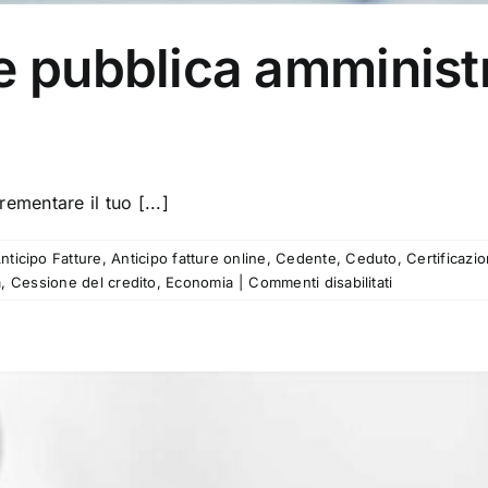
re pubblica amminis
ementare il tuo [...]
nticipo Fatture
,
Anticipo fatture online
,
Cedente
,
Ceduto
,
Certificazio
su
a
,
Cessione del credito
,
Economia
|
Commenti disabilitati
Cessione
fatture
pubblica
amministrazi
–
Come
funziona?