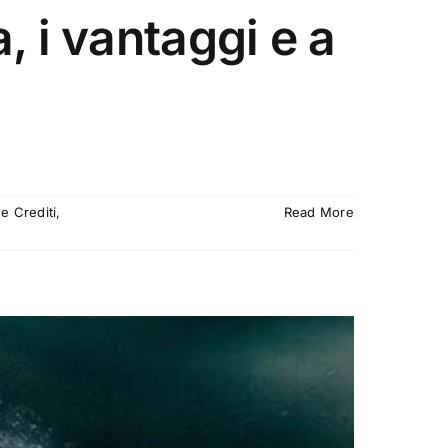
, i vantaggi e a
ne Crediti
,
Read More