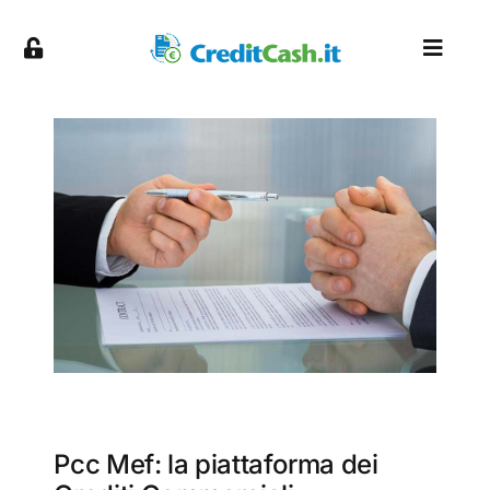
Skip
to
Toggl
content
Naviga
About
Servizi
Piattaforma
Partnership
Blog
Pcc Mef: la piattaforma dei
Contatti