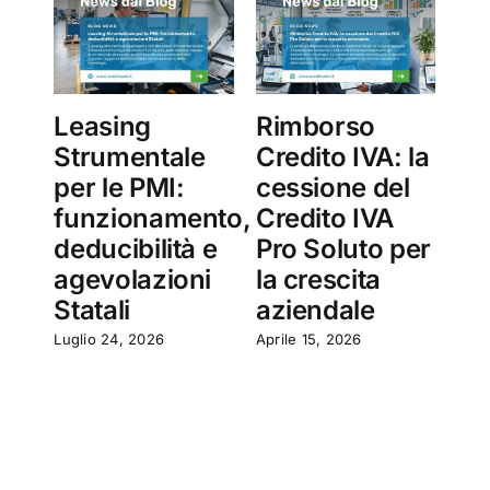
Leasing
Rimborso
Ce
Strumentale
Credito IVA: la
Cr
per le PMI:
cessione del
PA
funzionamento,
Credito IVA
su
deducibilità e
Pro Soluto per
Cr
agevolazioni
la crescita
So
Statali
aziendale
Marz
Luglio 24, 2026
Aprile 15, 2026