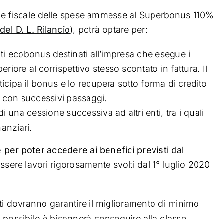
zione fiscale delle spese ammesse al Superbonus 110%
el D. L. Rilancio
), potrà optare per:
iti ecobonus destinati all’impresa che esegue i
riore al corrispettivo stesso scontato in fattura. Il
nticipa il bonus e lo recupera sotto forma di credito
i, con successivi passaggi.
di una cessione successiva ad altri enti, tra i quali
nanziari.
e per poter accedere ai benefici previsti dal
sere lavori rigorosamente svolti dal 1° luglio 2020
ti dovranno garantire il miglioramento di minimo
 possibile è bisognerà conseguire alla classe